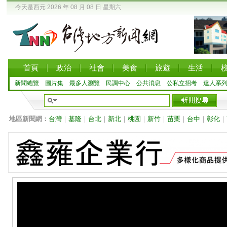
今天是西元 2026 年 08 月 08 日 星期六
首頁
政治
社會
美食
旅遊
生活
新聞總覽
圖片集
最多人瀏覽
民調中心
公共消息
公私立招考
達人系
地區新聞網：
台灣
｜
基隆
｜
台北
｜
新北
｜
桃園
｜
新竹
｜
苗栗
｜
台中
｜
彰化
｜