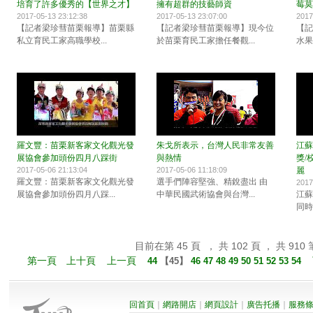
培育了許多優秀的【世界之才】
擁有超群的技藝師資
莓莫
2017-05-13 23:12:38
2017-05-13 23:07:00
2017
【記者梁珍彗苗栗報導】苗栗縣
【記者梁珍彗苗栗報導】現今位
【記
私立育民工家高職學校...
於苗栗育民工家擔任餐觀...
水果
羅文豐：苗栗新客家文化觀光發
朱戈所表示，台灣人民非常友善
江蘇
展協會參加頭份四月八踩街
與熱情
獎/
2017-05-06 21:13:04
2017-05-06 11:18:09
麗
羅文豐：苗栗新客家文化觀光發
選手們陣容堅強、精銳盡出 由
2017
展協會參加頭份四月八踩...
中華民國武術協會與台灣...
江蘇
同時
目前在第 45 頁 ， 共 102 頁 ， 共 910 
第一頁
上十頁
上一頁
44
【
45
】
46
47
48
49
50
51
52
53
54
回首頁
｜
網路開店
｜
網頁設計
｜
廣告托播
｜
服務