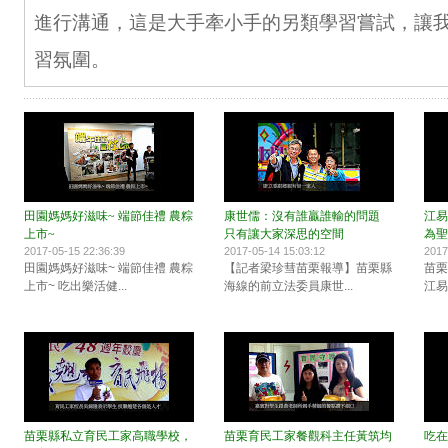
進行溝通，這是大手牽小手的另類學習嘗試，讓
習氛圍。
田園媽媽好滋味~ 端節佳禮 農粽
康世儒：沒有誰贏誰輸的問題
江易
上市~
只有讓大家深思的空間
為聖
2017-05-15 22:36:39
2017-05-14 15:03:12
2017
田園媽媽好滋味~ 端節佳禮 農粽
【記者梁珍彗苗栗報導】苗栗縣
苗栗
上市~ 吃出樂活健...
海線的前立法委員康世...
江易
苗栗縣私立育民工家高職學校，
苗栗育民工家餐觀科主任黃筑均
吃在