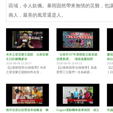
區域，令人欽佩。暴雨固然帶來無情的災難，也
南人，最美的風景還是人。
米米之星音樂主題館 台南音樂
「台南市107年度模範父親表揚
慶祝
生日趴楸團參加
頒獎典禮」 場面溫馨熱鬧
燒台
2018-08-06 22:26:27
2018-08-05 19:54:13
2018
【記者林琨璋/台南報導】米米
【記者林琨璋/台南報導】為感
【記
之星音樂主題館於昨在安...
恩勞工父親們一生為家庭...
１日
南市佳里社區營造幸福餐桌 獨
Gogoro電動機車進軍南部 成立
市議