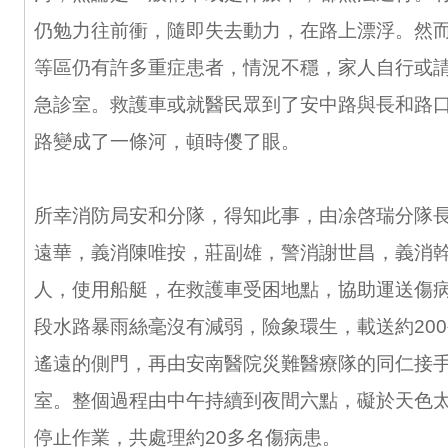
仍勉力往前衝，隨即失去動力，在路上漂浮。然
等區仍有許多重症患者，情況不穩，家人自行或
急診室。救護車或就醫民眾到了安中路與長和路
路變成了一條河，頓時儍了眼。
所幸消防局安和分隊，得知此事，由凃啓瑞分隊
遠華，義消陳唯按，莊副雄，警消謝世昌，義消
人，使用船艇，在救護車受困地點，協助運送傷
段水路暴雨絲毫沒有減弱，險象環生，載送約20
遙遠的側門，再由安南醫院災難醫療隊的同仁接
室。整個過程由中午持續到夜間六點，礙於天色
停止作業，共處理約20多名傷病患。