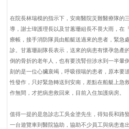
在院長林瑞模的指示下，安南醫院災難醫療隊的
導，謝士瑋護理長以及甘蕙珊組長不畏大雨，在
療帳，接手消防隊員由船艇送過來的患者，緊急
診。甘蕙珊副隊長表示，送來的病患有懷孕急產
倒的骨折的老年人，也有要洗腎但涉水到一半暈
刻的是一位心臟衰竭，呼吸很喘的患者，原本要
性發作，只好緊急轉送到安南，差點在船艇上急
作無間，才把病患救回來，目前入住加護病房。
值得一提的是急診志工吳金塗先生，得知長和路
一台遊覽車到醫院協助，協助不少員工與病患進