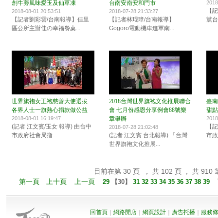
創牛蒡風味愛玉及仙草凍
台南安南安和門市
2018
【記
2018-08-01 20:53:51
2018-07-28 21:33:27
【記者劉彩雲/台南報導】佳里
【記者林琨璋/台南報導】
黨台
區公所主辦佳の幸福餐桌...
Gogoro電動機車進軍南...
世界旗袍女王袍慈善大使選拔
2018台灣世界旗袍文化推展聯合
臺南
各界人士一旗熱心捐款做公益
會 七月份感恩分享例會88號樂
甜點
2018-08-01 16:19:47
章舉辦
2018
(記者 江文賓/玉女 報導) 由台中
【記
2018-07-28 21:02:48
市政府社會局指...
(記者 江文賓 台北報導) 「台灣
市政
世界旗袍文化推展...
目前在第 30 頁 ， 共 102 頁 ， 共 910 
第一頁
上十頁
上一頁
29
【
30
】
31
32
33
34
35
36
37
38
39
回首頁
｜
網路開店
｜
網頁設計
｜
廣告托播
｜
服務