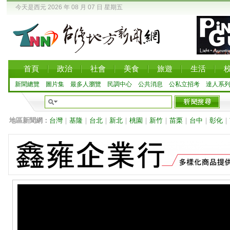
今天是西元 2026 年 08 月 07 日 星期五
首頁
政治
社會
美食
旅遊
生活
新聞總覽
圖片集
最多人瀏覽
民調中心
公共消息
公私立招考
達人系
地區新聞網：
台灣
｜
基隆
｜
台北
｜
新北
｜
桃園
｜
新竹
｜
苗栗
｜
台中
｜
彰化
｜