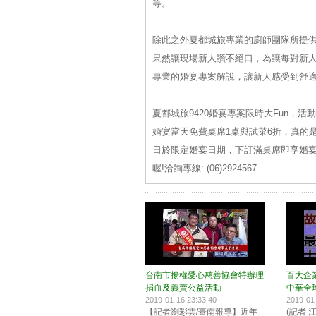
等。
除此之外夏都城旅專業的廚師團隊所提
果然讓現場新人讚不絕口，為讓每對新
專業的婚宴專案解說，讓新人感受到舒
夏都城旅9420婚宴專案限時大Fun，活
婚宴當天免費桌席1桌與試菜6折，真的
日於限定婚宴日期，下訂滿桌席即享婚宴
喔!洽詢專線: (06)2924567
台南市揚權愛心慈善協會特辦理
百大企
捐血及義賣公益活動
中華全
2019-01-16 23:33:40
2019-01
【記者劉彩雲/臺南報導】近年
(記者 