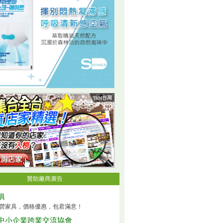
贊助廠商廣告
俱
營家具，價格優惠，包君滿意！
中小企業跨業交流協會