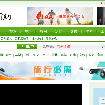
★ 
食
旅遊
生活
校園
活動
健康
學習
工
公共消息
公私立招考
達人系列
寺廟宗教
語系轉換：
繁体
|
简体
園
｜
新竹
｜
苗栗
｜
台中
｜
彰化
｜
南投
｜
雲林
｜
嘉義
｜
台南
｜
高雄
｜
屏東
｜
宜蘭