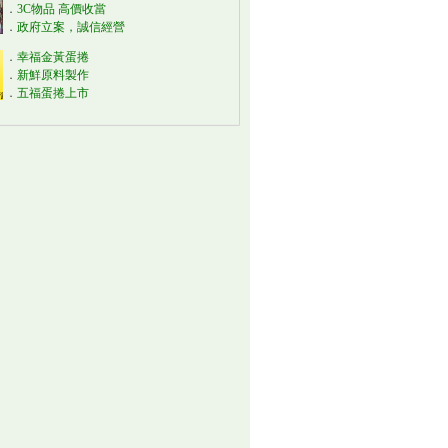
．
3C物品 高價收當
．
政府立案，誠信經營
．
幸福金黃蛋捲
．
新鮮原料製作
．
五福蛋捲上市