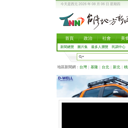
今天是西元 2026 年 08 月 06 日 星期四
首頁
政治
社會
美
新聞總覽
圖片集
最多人瀏覽
民調中心
地區新聞網：
台灣
｜
基隆
｜
台北
｜
新北
｜
桃