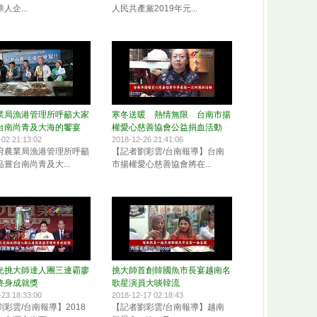
人企...
人民共產黨2019年元...
業局漁港管理所呼籲大家
寒冬送暖 熱情無限 台南市揚
台南尚青及大海的饗宴
權愛心慈善協會公益捐血活動
-02 21:13:02
2018-12-26 21:41:06
府農業局漁港管理所呼籲
【記者劉彩雲/台南報導】台南
嘗台南尚青及大...
市揚權愛心慈善協會將在...
光挑大師達人團三連霸廖
挑大師首創韓國魚市長宴越南名
終身成就獎
歌星演員大啖韓流
-23 18:33:00
2018-12-17 02:18:43
彩雲/台南報導】2018
【記者劉彩雲/台南報導】越南