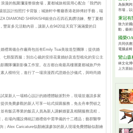
色調，浪漫的氛圍瀰漫整個會場，夏都城旅相當用心配合「我們的
為振興跨
市場，以
場並設計拍照打卡背版；城旅軒中餐廳香港老師傅好手藝，端
秉冠有
A DIAMOND SHIRAISHI銀坐白石四石真鑽項鍊、墾丁夏都
致力於國
，豐富多元活動內容，讓新人在9420這天寫下滿滿愛的日
動，藝術
國榮O
共同供應
電腦桌椅 
籌備合作廠商包括有Emily Tsai美妝造型團隊；提供婚
婚紗、七顆梨西服；別出心裁的安排花童婚紗及造型梳化的安公主
鸞山森
林文化博
攝影團隊彌新影像工作室。在古都台南最高樓層夏都城旅戶外
上方原始森
位素人模特兒，進行了一場浪漫西式證婚合沙儀式，與時尚婚
供試菜新人一場精心設計的婚禮體驗派對外，現場並邀請多家
會提供免費參觀的新人可享一站式採購服務，免去舟車勞頓之
，並有飯店專業的飯店人員為新人講解婚宴及相關服務流程，
館，在場內擺設傳統訂婚禮俗中需準備的十二禮品；藝群醫學
lex Caricature似顏繪讓參加的新人現場免費體驗似顏繪