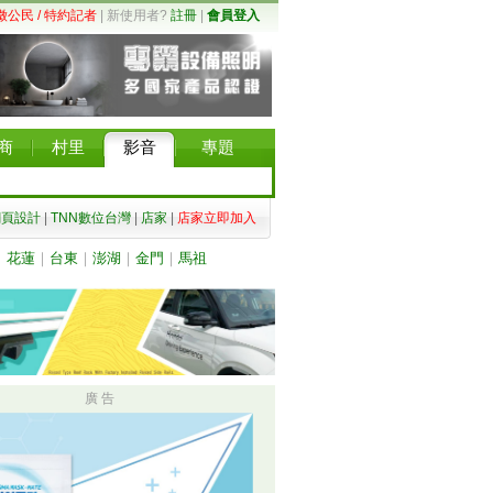
徵公民 / 特約記者
| 新使用者?
註冊
|
會員登入
商
村里
影音
專題
網頁設計
|
TNN數位台灣
|
店家
|
店家立即加入
｜
花蓮
｜
台東
｜
澎湖
｜
金門
｜
馬祖
廣 告