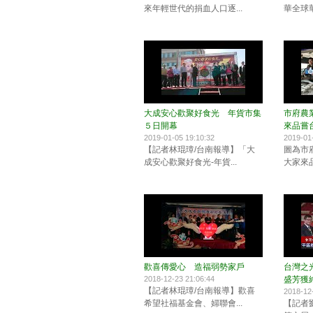
來年輕世代的捐血人口逐...
華全球華
大成安心歡聚好食光 年貨市集
市府農
５日開幕
來品嘗
2019-01-05 19:10:32
2019-01
【記者林琨璋/台南報導】「大
圖為市
成安心歡聚好食光-年貨...
大家來品
歡喜傳愛心 造福弱勢家戶
台灣之
2018-12-23 21:06:44
盛芳獲
【記者林琨璋/台南報導】歡喜
2018-12
希望社福基金會、婦聯會...
【記者劉