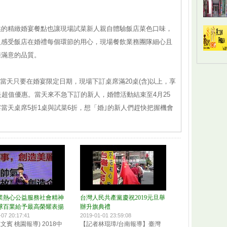
供的精緻婚宴餐點也讓現場試菜新人親自體驗飯店菜色口味，
人感受飯店在婚禮每個環節的用心，現場餐飲業務團隊細心且
適滿意的品質。
動當天只要在婚宴限定日期，現場下訂桌席滿20桌(含)以上，享
是超值優惠。當天來不急下訂的新人，婚體活動結束至4月25
當天桌席5折1桌與試菜6折，想「婚｣的新人們趕快把握機會
業熱心公益服務社會精神
台灣人民共產黨慶祝2019元旦舉
球百業給予最高榮耀表揚
辦升旗典禮
-07 20:17:41
2019-01-01 23:59:08
江文賓 桃園報導) 2018中
【記者林琨璋/台南報導】臺灣