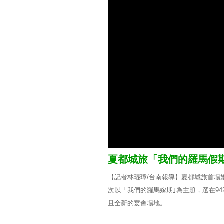
夏都城旅「我們的羅馬假期
【記者林琨璋/台南報導】夏都城旅首場
次以「我們的羅馬嫁期｣為主題，選在94
且全新的宴會場地。