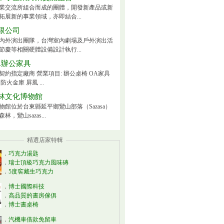
業交流所組合而成的團體，開發新產品或新
拓展新的事業領域，亦即結合...
限公司
內外演出團隊，台灣室內劇場及戶外演出活
節慶等相關硬體設備設計執行...
A辦公家具
契約指定廠商 營業項目: 辦公桌椅 OA家具
防火金庫 屏風 ...
林文化博物館
物館位於台東縣延平鄉鸞山部落（Sazasa）
林，鸞山sazas...
精選店家特輯
．
巧克力湯匙
．
瑞士頂級巧克力風味磚
．
5度窖藏生巧克力
．
博士國際科技
．
高品質的書房傢俱
．
博士書桌椅
．
汽機車借款免留車