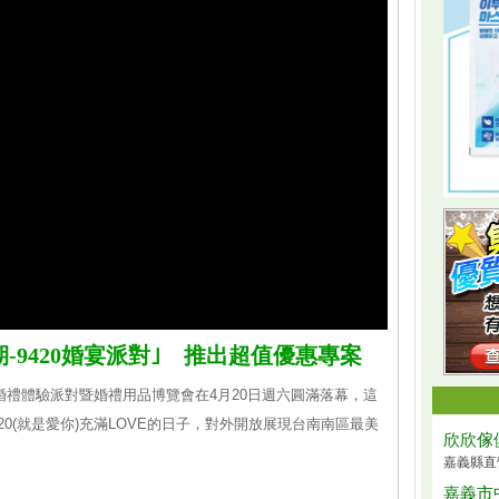
-9420婚宴派對｣ 推出超值優惠專案
婚禮體驗派對暨婚禮用品博覽會在4月20日週六圓滿落幕，這
20(就是愛你)充滿LOVE的日子，對外開放展現台南南區最美
欣欣傢
嘉義縣直
嘉義市