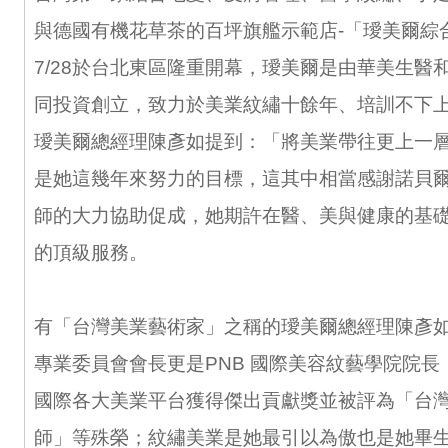
與德國有機花草茶的百坪旗艦示範店-「璦美爾綜
7/28於台北東區隆重開幕，璦美爾是由華美生醫
同投資創立，致力於美業紋繡十餘年、培訓不下
璦美爾總經理陳彥如提到：「將美業帶往更上一
是她這幾年來努力的目標，這其中相當感謝諾貝
師的大力協助促成，她期許在醫、美與健康的基礎
的頂級服務。
有「台灣美業藝術家」之稱的璦美爾總經理陳彥
專業委員會會長更是PNB 國際美容紋藝學院院長，2
國際各大美業平台獲得傑出貢獻獎並被評為「台
師」等殊榮；紋繡美業是她最引以為傲也是她畢