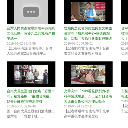
台灣人民共產黨舉辦端午節傳統
曾順良之友會與府城良友文教協
台中
文化活動 宣導九二共識兩岸和
會辦理「慈悲端午心•關懷傳粽
技啦
平統一
情」活動 共為社會奉獻與關懷
人士
2019-06-02 23:42:59
2019-06-01 07:59:01
2019
【記者張清源/台南報導】台灣
【記者劉彩雲/台南報導】台南
(記
人民共產黨2日舉辦端午...
市曾順良之友會與府城良...
仁美
台南大員皇冠假日酒店「彩豐十
光華高中「2019看見原創力-群
市醫
味」精彩鉅獻 “酸甜苦辣鹹、
科學習成果展」23日至27日台南
報送
鮮香麻酥脆”盡在彩豐樓
大遠東百貨公司六樓活動區
2019
【記
2019-05-31 09:09:49
2019-05-24 19:23:11
圖：台南大員皇冠假日酒店推出
【記者林琨璋/台南報導】光華
市立
臺灣唯一「彩豐十味」...
高中重視學生學習歷程，...