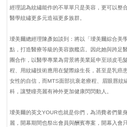
經理認為紋繡能作的不單單只是美容，更可以整
醫學紋繡更多元造福更多族群。
璦美爾總經理陳彥如談到：將以「璦美爾綜合美
點，打造醫療等級的美容旗艦店。因此她與跨足
團合作，以醫學專業為背景將美業延申至頭皮毛
程、用紋繡技術應用在髮際線生長，甚至是乳癌
女性的自信，而MTS面部抗衰老療程、眉眼唇紋
科，讓雙瞳亮麗有神外更加健康閃閃動人。
璦美爾的英文YOUR也就是你們，為消費者們量
麗，開幕期間也祭出會員與酬賓專案，開幕入會只