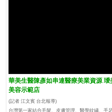
華美生醫陳彥如串連醫療美業資源 璦
美容示範店
(記者 江文賓 台北報導)
台灣第一家結合毛髮、皮膚管理、醫學紋繡、手