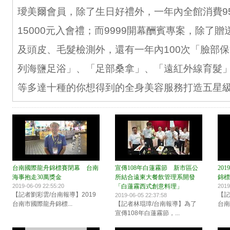
璦美爾會員，除了生日好禮外，一年內全館消費9
15000元入會禮；而9999開幕酬賓專案，除了
及頭皮、毛髮檢測外，還有一年內100次「臉部
列海鹽足浴」、「足部桑拿」、「遠紅外線育髮
等多達十種的你想得到的全身美容服務打造五星
台南國際龍舟錦標賽閉幕 台南
宣傳108年白蓮霧節 新市區公
20
海事抱走30萬獎金
所結合遠東大餐飲管理系開發
錦標
2019-06-09 22:55:20
「白蓮霧西式創意料理」
2019
【記者劉彩雲/台南報導】2019
【記
2019-06-05 22:37:58
台南市國際龍舟錦標...
【記者林琨璋/台南報導】為了
台南
宣傳108年白蓮霧節，...