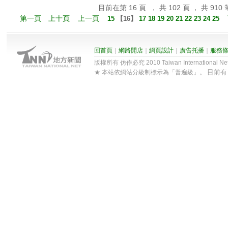
目前在第 16 頁 ， 共 102 頁 ， 共 910 
第一頁
上十頁
上一頁
15
【
16
】
17
18
19
20
21
22
23
24
25
回首頁
｜
網路開店
｜
網頁設計
｜
廣告托播
｜
服務
版權所有 仿作必究 2010 Taiwan International Net Co
目前
★ 本站依網站分級制標示為「普遍級」。