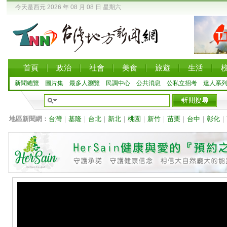
今天是西元 2026 年 08 月 08 日 星期六
首頁
政治
社會
美食
旅遊
生活
新聞總覽
圖片集
最多人瀏覽
民調中心
公共消息
公私立招考
達人系
地區新聞網：
台灣
｜
基隆
｜
台北
｜
新北
｜
桃園
｜
新竹
｜
苗栗
｜
台中
｜
彰化
｜