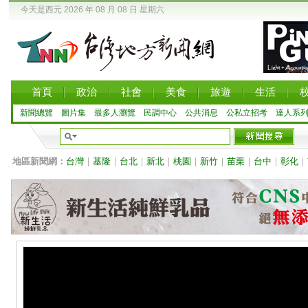
今天是西元 2026 年 08 月 08 日 星期六
首頁
政治
社會
美食
旅遊
生活
新聞總覽
圖片集
最多人瀏覽
民調中心
公共消息
公私立招考
達人系
地區新聞網：
台灣
｜
基隆
｜
台北
｜
新北
｜
桃園
｜
新竹
｜
苗栗
｜
台中
｜
彰化
｜