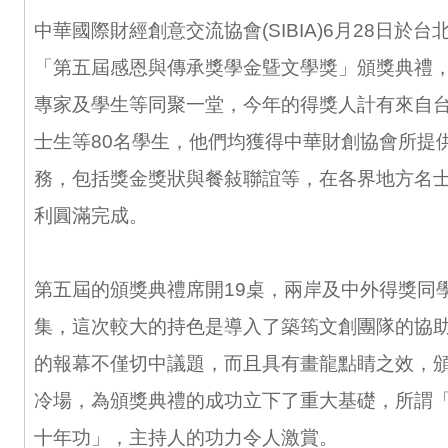
中華國際財經創意交流協會(SIBIA)6月28日於
「第五屆感恩與傳承獎學金曁文學獎」頒獎典禮
專家及學生等同聚一堂，今年的得獎人計有來自
士生等80名學生，他們均獲得中華財創協會所提
務，包括獎金獎狀與餐敍聯誼等，在各界地方名
利圓滿完成。
第五屆的頒獎典禮席開19桌，兩岸及中外得獎同學
集，這次較大的持色是導入了築筠文創團隊的協
的報幕不僅切中議題，而且具有畫龍點睛之效，
冷場，為頒獎典禮的成功立下了重大基礎，所謂
十年功」，主持人的功力令人激賞。