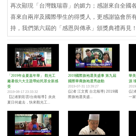
再次顯現「台灣魏瑞蓉」的媚力；感謝來自全國
喜來自兩岸及國際學生的得獎人，更感謝協會所
持，我們第六屆的「感恩與傳承」頒獎典禮再見
「2019年金夏嘉年華」 觀光工
2019國際旗袍選美盛事 第九屆
華美
廠暑假六大主題帶給民眾全新感
國際華裔旗袍選秀啟動
源 
受
2019-07-31 13:39:27
2019
(記者 江文賓 台北報導) 2019國
(記
2019-08-17 23:33:32
【記者劉彩雲/台南報導】炎炎
際旗袍選美盛...
一家
夏日何處去，快來觀光工...