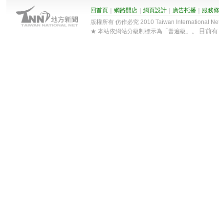
回首頁
｜
網路開店
｜
網頁設計
｜
廣告托播
｜
服務
版權所有 仿作必究 2010 Taiwan International Net Co
目前
★ 本站依網站分級制標示為「普遍級」。