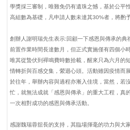
學獎採三審制，唯難免仍有遺珠之憾，基於公平
高組數為基礎，凡申請人數未達其30%者，將酌
創辦人謝明瑞先生表示:回顧一下感恩與傳承的典
前置作業時間長達數月，但正式實施僅有四個小
唯其從蟄伏到襌鳴費時數拾載，醒來只為六月的
情轉折與百感交集，縈迴心頭。活動雖因疫情而
於往年，舉辦內容與過程亦漸入佳境，當然，若
忙，就無法成就「感恩與傳承」的重大工程，真
一次相對成功的感恩與傳承活動。
感謝魏瑞蓉舘長的支持，其臨場揮毫的功力與大