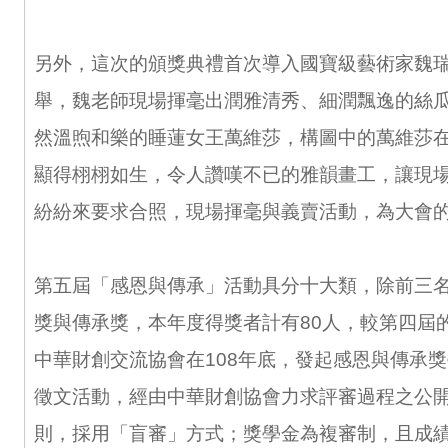
另外，這次的頒獎典禮首次導入國寶級藝術家魏
舉，魏老師現場揮毫出潤雅清秀、細潤飄逸的絲
然溫煦和樂的睡蓮女王萬維莎，構圖中的萬維莎
顯得栩栩如生，令人讚嘆不已的雅韻畫工，讓現
紛紛來要求合照，現場揮毫與義賣活動，為大會
第五屆「感恩與傳承」活動具分十大類，除前三
獎與傳承獎，本年度得獎者計有80人，較第四屆的
中華財創交流協會在108年底，發起感恩與傳承
徵文活動，經由中華財創協會力求評審過程之公
則，採用「盲審」方式；獎學金為複審制，且成