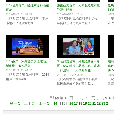
2019台灣青年大陸北京追築兩創
東南亞美食節 元素龍蝦吃到飽
走馬
圓夢
迎夏好開胃
期闔
2019-07-25 15:14:48
2019-07-04 15:47:34
2019
（記者 江文賓 北京報導） 兩岸
【記者劉彩雲/台南報導】從去
【記
市場在平台資源方面...
年開始，台南大員皇冠假...
市政
2019兩岸一家親雙屏論壇 交流
郭台銘訪台南 拜會議會國民黨
賴清
活動浙江洞頭舉辦
團、蘭花科技、品嘗小吃 強調
達台
2019-06-30 22:20:02
「經濟第一 相信郭台銘」
決心
（記者 江文賓 溫州報導） 2019
2019-06-14 23:03:39
2019
兩岸一家親&m...
【記者劉彩雲/台南報導】參與
【記
國民黨總統初選的郭台銘...
政院
目前在第 15 頁 ， 共 102 頁 ， 共 910 
第一頁
上十頁
上一頁
14
【
15
】
16
17
18
19
20
21
22
23
24