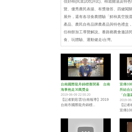
佳好柿(民眾試吃評比)、柿霜雞湯及特
覽、優秀農民表揚、有獎徵答、四健闖關
展外，還有各項食農體驗「鮮柿真空脫澀
產品、農民自有品牌農產品與特色禮盒
任柿餅加工導覽解說。番路鄉農會邀請
食、玩體驗、運動健走i台灣。
台南國際龍舟錦標賽閉幕 台南
宣傳1
海事抱走30萬獎金
所結合
2019-06-09 22:55:20
「白蓮
【記者劉彩雲/台南報導】2019
2019-06
台南市國際龍舟錦標...
【記者
宣傳10