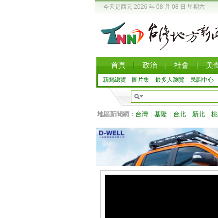
今天是西元 2026 年 08 月 08 日 星期六
首頁
政治
社會
美
新聞總覽
圖片集
最多人瀏覽
民調中心
地區新聞網：
台灣
｜
基隆
｜
台北
｜
新北
｜
桃