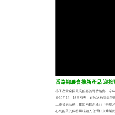
番路鄉農會推新產品 迎接
柿子產量全國最高的嘉義縣番路鄉，今
於10月14、15日兩天，在飲冰柿茶集
上市發表活動，推出兩樣新產品「茶燒
心烏龍茶的獨特風味融入台灣好米烤製