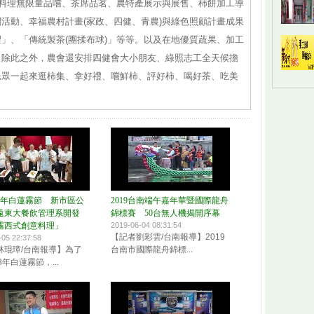
色料理無限量品嚐、茶席品茗、農特產展示與展售、柿餅加工導
活動、幸福農村計畫(家政、四健、青農)與綠色照顧計畫成果
」、「傳統製茶(團揉布球)」等等。以及在地優質蔬果、加工
，除此之外，農會還安排四健會大小朋友、綠照志工全天候擔
民眾一起來逛柿集、拿好禮、嚐鮮柿、評好柿、喝好茶、吃美
08年白蓮霧節 新市區公
2019台南端午嘉年華暨國際龍舟
遠東大餐飲管理系開發
錦標賽 50台無人機揭開序幕
霧西式創意料理」
2019-06-04 08:31:54
【記者劉彩雲/台南報導】2019
-05 22:37:58
林琨璋/台南報導】為了
台南市國際龍舟錦標...
8年白蓮霧節，...