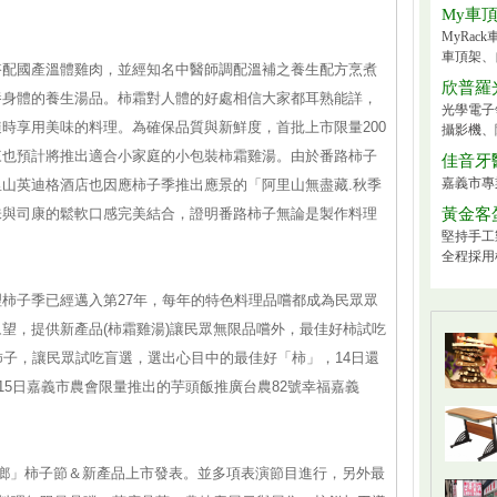
My車
MyRa
車頂架、
搭配國產溫體雞肉，並經知名中醫師調配溫補之養生配方烹煮
欣普羅
養身體的養生湯品。柿霜對人體的好處相信大家都耳熟能詳，
光學電子
時享用美味的料理。為確保品質與新鮮度，首批上市限量200
攝影機、
來也預計將推出適合小家庭的小包裝柿霜雞湯。由於番路柿子
佳音牙
嘉義市專業
山英迪格酒店也因應柿子季推出應景的「阿里山無盡藏.秋季
味與司康的鬆軟口感完美結合，證明番路柿子無論是製作料理
黃金客
堅持手工
全程採用
柿子季已經邁入第27年，每年的特色料理品嚐都成為民眾眾
望，提供新產品(柿霜雞湯)讓民眾無限品嚐外，最佳好柿試吃
柿子，讓民眾試吃盲選，選出心目中的最佳好「柿」，14日還
15日嘉義市農會限量推出的芋頭飯推廣台農82號幸福嘉義
季茶鄉」柿子節＆新產品上市發表。並多項表演節目進行，另外最