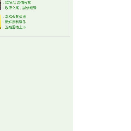
．
3C物品 高價收當
．
政府立案，誠信經營
．
幸福金黃蛋捲
．
新鮮原料製作
．
五福蛋捲上市