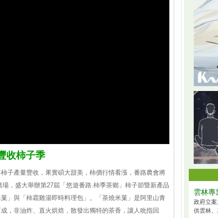
豐收柿子季
年柿子產量豐收，果實碩大甜美，柿價行情看漲，番路農會將
旁廣場，盛大舉辦第27屆「悠遊番路.柿季茶鄉」柿子節暨新產品
雲林專
米菓」與「柿霜雞湯即時料理包」。「茶燒米菓」是阿里山青
政府立案
而成，非油炸、直火烘焙，散發出獨特的茶香，讓人吮指回
供雲林、