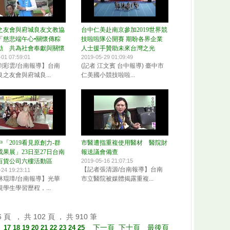
之友會與府城良友文教協
台中仁美赴南京參加2019世界競
「慈悲端午心•關懷傳粽
技啦啦隊公開賽 期盼各界企業
動 共為社會奉獻與關懷
人士援手贊助未來台灣之光
-01 07:59:01
2019-05-29 01:09:49
劉彩雲/台南報導】台南
(記者 江文賓 台中報導) 臺中市
之友會與府城良...
仁美國小競技啦啦...
「2019看見原創力-群
市醫遭指重複使用醫材 醫院財
果展」23日至27日台南
報送議會備查
百貨公司六樓活動區
2019-05-16 21:07:15
【記者張清源/台南報導】台南
-24 19:23:11
林琨璋/台南報導】光華
市立醫院被媒體揭露重複...
學生學習歷程，...
頁 ， 共 102 頁 ， 共 910 筆
下一頁
下十頁
最後頁
】
17
18
19
20
21
22
23
24
25