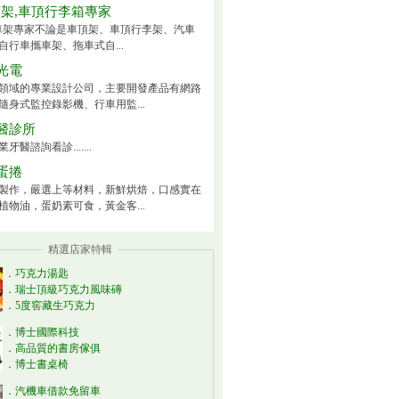
頂架,車頂行李箱專家
ck車架專家不論是車頂架、車頂行李架、汽車
自行車攜車架、拖車式自...
光電
領域的專業設計公司，主要開發產品有網路
隨身式監控錄影機、行車用監...
醫診所
牙醫諮詢看診.......
蛋捲
製作，嚴選上等材料，新鮮烘焙，口感實在
植物油，蛋奶素可食，黃金客...
精選店家特輯
．
巧克力湯匙
．
瑞士頂級巧克力風味磚
．
5度窖藏生巧克力
．
博士國際科技
．
高品質的書房傢俱
．
博士書桌椅
．
汽機車借款免留車