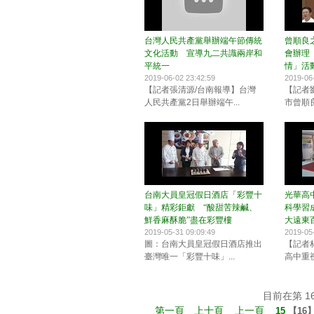
台灣人民共產黨舉辦端午節傳統
曾順良
文化活動 宣導九二共識兩岸和
會辦理
平統一
情」活
2019-06-02 23:42:59
2019-06
【記者張清源/台南報導】台灣
【記者
人民共產黨2日舉辦端午...
市曾順良
台南大員皇冠假日酒店「彩豐十
光華高中
味」精彩鉅獻 “酸甜苦辣鹹、
科學習成
鮮香麻酥脆”盡在彩豐樓
大遠東
2019-05-31 09:09:49
2019-05
圖：台南大員皇冠假日酒店推出
【記者
臺灣唯一「彩豐十味」...
高中重視
目前在第 16 
第一頁
上十頁
上一頁
15
【
16