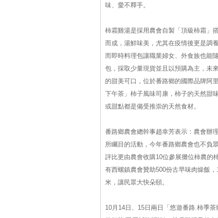
味、愛不釋手。
柿霜雞湯是採用農會自製「頂級柿霜」
而成，湯鮮味美，尤其在疫情後更是調
而即時料理包讓職業婦女、外食族也能隨
包，採取少量現貨並且以預購為主，未
的甜美可口，位於番路鄉的國際品牌阿里
下午茶」柿子風味司康，柿子的天然甜
或甜點都是備受推崇的天然食材。
番路鄉農會總幹事趙幸芳表示：農會辦理
所矚目的活動，今年番路鄉農會也不負眾
評比更由農會收購10位參展攤位柿農的
有西螺鎮農會贊助500份古早味肉燥飯，
米，讓民眾大快朵頤。
10月14日、15日兩日「悠遊番路.柿