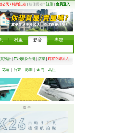
徵公民 / 特約記者
| 新使用者?
註冊
|
會員登入
商
村里
影音
專題
網頁設計
|
TNN數位台灣
|
店家
|
店家立即加入
｜
花蓮
｜
台東
｜
澎湖
｜
金門
｜
馬祖
廣 告