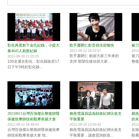
彰化再度創下金氏紀錄，小提大
歌手蕭閎仁影音祝佳節愉快
被刀
奏4645人刷新紀錄
2011-09-12 18:23:57
2011
歌手蕭閎仁 敢謝大家三年來的
被刀
2011-09-18 21:25:25
100全運在彰化，彰化縣政府17
支持 期望往後佳節大家...
整復
日下午5時於彰化縣...
20110911台灣百強傑出整復師暨
賴燕雪議員認為財政紀律比收支
賴燕
保健按摩師技術觀摩表揚大會
平衡重要
的未
2011-09-11 18:48:43
2011-08-15 13:50:43
2011
台灣百強傑出整復師暨保健按摩
賴燕雪議員認為財政紀律比收支
在南
師技術觀摩表揚大會 地...
平衡重要，議會質詢財政...
盼農