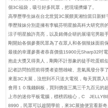
個3C福袋，吸引好多民眾，把現場擠爆了。
高學歷學生妹在台北世貿3C展餵黃湘怡當日新鮮
學歷辣妹分別是擁有李毓芬明星臉高科大研究所
涼子明星臉許亮亮，以及銘傳企研的展場宅男殺手
剛開始各個參賽民眾為了在眾人和各個辣妹面前
最後的幸運參賽者恭喜價值15900元Sharp32吋
抱走大獎又得美人，剛剛不計形象的徒手吃蛋糕
記者訪問拍照前得獎者姿態雄峻、意氣風發分享
來逛3C大展，沒想到不只送大電視，每天買票入
會用１０塊錢銅板，買到價值三萬三千九百元的
上市的迷你平板電腦，標榜四核心，C JELLYB
8990，民眾可以趁開學前，來3C展搶便宜看新奇