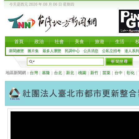
今天是西元 2026 年 08 月 06 日 星期四
首頁
政治
社會
美食
旅遊
生活
新聞總覽
圖片集
最多人瀏覽
民調中心
公共消息
公私立招考
達人系
地區新聞網：
台灣
｜
基隆
｜
台北
｜
新北
｜
桃園
｜
新竹
｜
苗栗
｜
台中
｜
彰化
｜