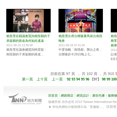
賴燕雪在縣議會質詢南投縣的子
賴燕雪出席台聯黨棄馬保台南投
賴燕
弟返鄉的路途為何如此遙遠
晚會
務零
2011-08-15 13:36:58
2011-08-29 07:41:56
務專
賴燕雪在議會總質詢時質疑：
中度強颱「南瑪都」襲台之夜，
2011
南投縣的子弟返鄉的路途...
台聯黨於今28日晚上七...
記者
8月1
目前在第 97 頁 ， 共 102 頁 ， 共 910 
第一頁
上十頁
上一頁
92
93
94
95
96
【
97
】
98
99
10
回首頁
｜
網路開店
｜
網頁設計
｜
廣告托播
｜
服務
版權所有 仿作必究 2010 Taiwan International Net Co
目前
★ 本站依網站分級制標示為「普遍級」。