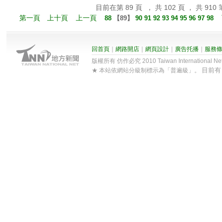
目前在第 89 頁 ， 共 102 頁 ， 共 910 
第一頁
上十頁
上一頁
88
【
89
】
90
91
92
93
94
95
96
97
98
回首頁
｜
網路開店
｜
網頁設計
｜
廣告托播
｜
服務
版權所有 仿作必究 2010 Taiwan International Net Co
目前
★ 本站依網站分級制標示為「普遍級」。