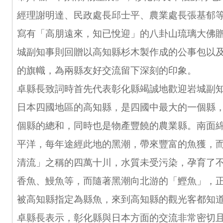
經理謝明達、民政處長邱士平、農業處長張基郁
寫有「高朋遠來，知已悅迎」的八卦山琉璃大佛
城副知事則回贈以高知縣杉木製作成的公事包以
的旗幟，為兩縣友好交流留下深刻的印象。
卓縣長致詞時首先代表彰化縣竭誠地歡迎岩城副
日本四國地區的高知縣，是四國中最大的一個縣，
個縣的總和，同時也是物產豐饒的農業縣。南面
平洋，每年途經此地的黑潮，帶來豐富的魚獲，
清流」之稱的四萬十川，水質未受污染，孕育了
香魚、鰻魚等，而隨著黑潮向北游的「鰹魚」，
被高知縣指定為縣魚，來到高知縣的觀光客都知
卓縣長表示，彰化縣與日本方面的交流非常密切