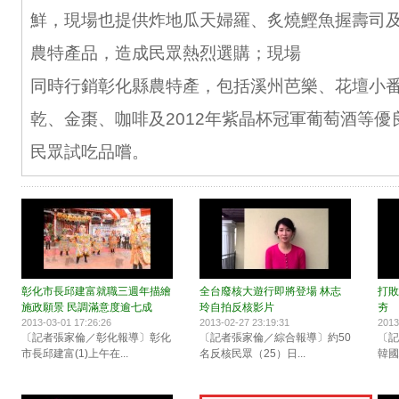
鮮，現場也提供炸地瓜天婦羅、炙燒鰹魚握壽司
農特產品，造成民眾熱烈選購；現場
同時行銷彰化縣農特產，包括溪州芭樂、花壇小
乾、金棗、咖啡及2012年紫晶杯冠軍葡萄酒等優
民眾試吃品嚐。
彰化市長邱建富就職三週年描繪
全台廢核大遊行即將登場 林志
打敗
施政願景 民調滿意度逾七成
玲自拍反核影片
夯
2013-03-01 17:26:26
2013-02-27 23:19:31
2013
〔記者張家倫／彰化報導〕彰化
〔記者張家倫／綜合報導〕約50
〔記
市長邱建富(1)上午在...
名反核民眾（25）日...
韓國