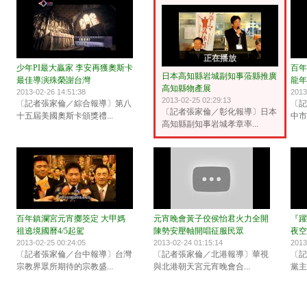
正在播放
少年PI最大贏家 李安再獲奧斯卡
百年
日本高知縣岩城副知事蒞縣推廣
最佳導演殊榮謝台灣
龍年
高知縣物產展
2013-02-26 14:51:38
2013
2013-02-25 02:29:13
〔記者張家倫／綜合報導〕第八
〔記
〔記者張家倫／彰化報導〕日本
十五屆美國奧斯卡頒獎禮...
中市
高知縣副知事岩城孝章率...
百年鎮瀾宮元宵擲筊定 大甲媽
元宵晚會黃子佼侯怡君火力全開
『躍
祖遶境國曆4/5起駕
陳勢安壓軸開唱征服民眾
夜空
2013-02-25 00:24:05
2013-02-24 01:15:14
2013
〔記者張家倫／台中報導〕台灣
〔記者張家倫／北港報導〕華視
〔記
宗教界眾所期待的宗教盛...
與北港朝天宮元宵晚會合...
黨主