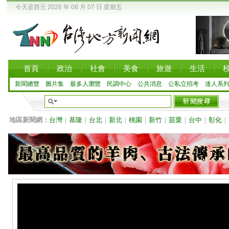
今天是西元 2026 年 08 月 07 日 星期五
首頁
政治
社會
美食
旅遊
生活
新聞總覽
圖片集
最多人瀏覽
民調中心
公共消息
公私立招考
達人系
地區新聞網：
台灣
｜
基隆
｜
台北
｜
新北
｜
桃園
｜
新竹
｜
苗栗
｜
台中
｜
彰化
｜