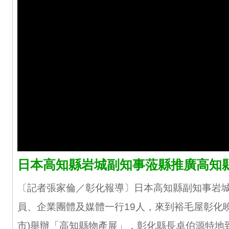
日本高知縣岩城副知事蒞縣推廣高知
〔記者張家倫／彰化報導〕日本高知縣副知事岩
員、企業團體及媒體一行19人，來到裕毛屋彰化
市)舉辦「高知縣物產展」，彰化縣長卓伯源特地