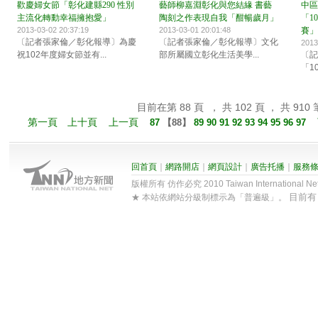
歡慶婦女節「彰化建縣290 性別
藝師柳嘉淵彰化與您結緣 書藝
中區
主流化轉動幸福擁抱愛」
陶刻之作表現自我「酣暢歲月」
「1
2013-03-02 20:37:19
2013-03-01 20:01:48
賽」
〔記者張家倫／彰化報導〕為慶
〔記者張家倫／彰化報導〕文化
2013
祝102年度婦女節並有...
部所屬國立彰化生活美學...
〔記
「1
目前在第 88 頁 ， 共 102 頁 ， 共 910 
第一頁
上十頁
上一頁
87
【
88
】
89
90
91
92
93
94
95
96
97
回首頁
｜
網路開店
｜
網頁設計
｜
廣告托播
｜
服務
版權所有 仿作必究 2010 Taiwan International Net Co
目前
★ 本站依網站分級制標示為「普遍級」。