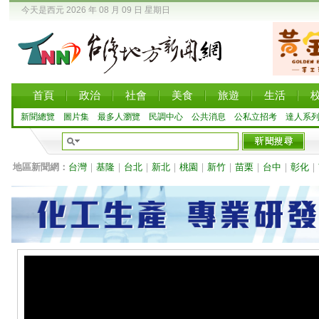
今天是西元 2026 年 08 月 09 日 星期日
首頁
政治
社會
美食
旅遊
生活
新聞總覽
圖片集
最多人瀏覽
民調中心
公共消息
公私立招考
達人系
地區新聞網：
台灣
｜
基隆
｜
台北
｜
新北
｜
桃園
｜
新竹
｜
苗栗
｜
台中
｜
彰化
｜