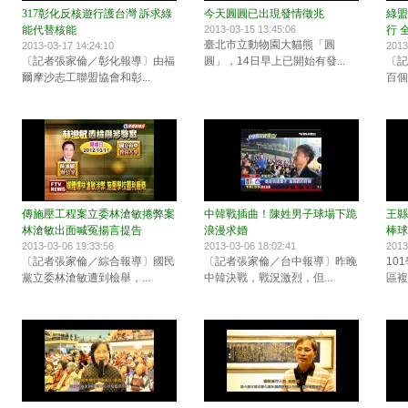
317彰化反核遊行護台灣 訴求綠
今天圓圓已出現發情徵兆
綠盟
能代替核能
2013-03-15 13:45:06
行 
臺北市立動物園大貓熊「圓
2013-03-17 14:24:10
2013
〔記者張家倫／彰化報導〕由福
圓」，14日早上已開始有發...
〔記
爾摩沙志工聯盟協會和彰...
百個
傳施壓工程案立委林滄敏捲弊案
中韓戰插曲！陳姓男子球場下跪
王縣
林滄敏出面喊冤揚言提告
浪漫求婚
棒球
2013-03-06 19:33:56
2013-03-06 18:02:41
2013
〔記者張家倫／綜合報導〕國民
〔記者張家倫／台中報導〕昨晚
10
黨立委林滄敏遭到檢舉，...
中韓決戰，戰況激烈，但...
區複