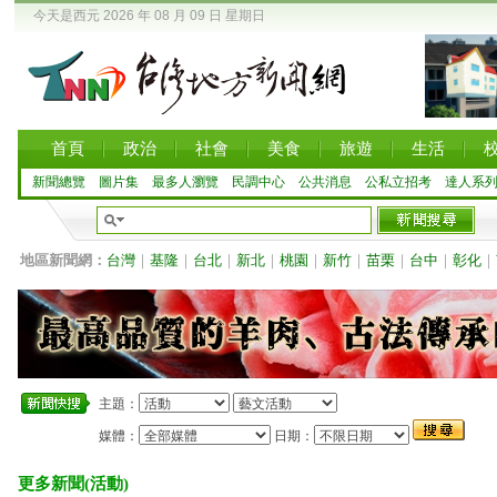
今天是西元 2026 年 08 月 09 日 星期日
首頁
政治
社會
美食
旅遊
生活
新聞總覽
圖片集
最多人瀏覽
民調中心
公共消息
公私立招考
達人系
地區新聞網：
台灣
｜
基隆
｜
台北
｜
新北
｜
桃園
｜
新竹
｜
苗栗
｜
台中
｜
彰化
｜
主題：
媒體：
日期：
更多新聞(活動)