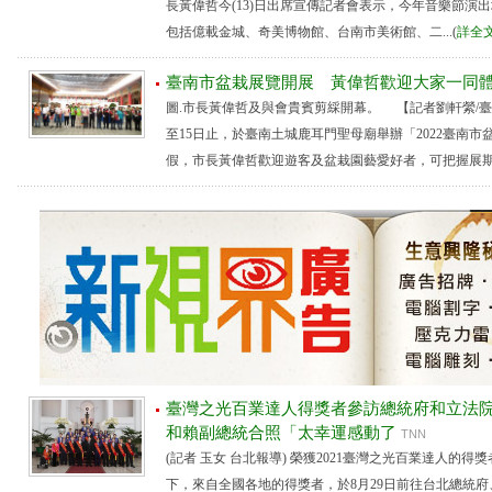
長黃偉哲今(13)日出席宣傳記者會表示，今年音樂節演
包括億載金城、奇美博物館、台南市美術館、二...(
詳全
臺南市盆栽展覽開展 黃偉哲歡迎大家一同
圖.市長黃偉哲及與會貴賓剪綵開幕。 【記者劉軒縈/
至15日止，於臺南土城鹿耳門聖母廟舉辦「2022臺南
假，市長黃偉哲歡迎遊客及盆栽園藝愛好者，可把握展期一同
臺灣之光百業達人得獎者參訪總統府和立法院
和賴副總統合照「太幸運感動了
TNN
(記者 玉女 台北報導) 榮獲2021臺灣之光百業達人的
下，來自全國各地的得獎者，於8月29日前往台北總統