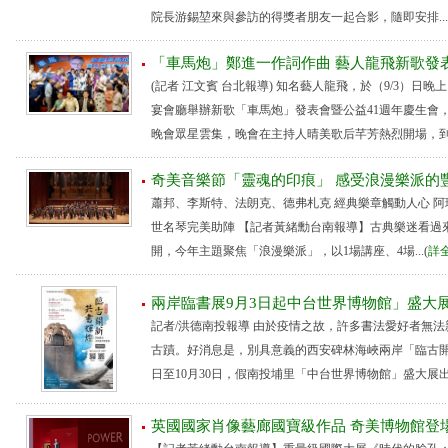
院長游錫堃來與參訪的得獎者朋友一起合影，隨即安排...
「車馬炮」鄭進一作詞作曲 藝人龍飛新歌發
(記者 江文賓 台北報導) 知名藝人龍飛，於（9/3）日
宴會廳舉辦新歌「車馬炮」發表會暨公益41週年慶生會
晚會眾星雲集，晚會在主持人晴美歌后芊芳熱烈開場，到..
奇美音樂節「靈魂的印痕」 感受浪漫樂派的
蕭邦、李斯特、法朗克、德弗札克 經典樂章觸動人心 阿
世名琴完美助陣 【記者黃緒勳台南報導】古典樂迷看過來！
開，今年主題聚焦「浪漫樂派」，以1場講座、4場...(
詳
兩岸臨書展9月3日起中台世界博物館」盛大
記者/洪德南投報導 由於疫情之故，許多書法愛好者無
古蹟。好消息是，別具意義的西安碑林海峽兩岸「臨古開
日至10月30日，假南投埔里「中台世界博物館」盛大展出，開
英國國家肖像藝廊國寶級作品 奇美博物館登