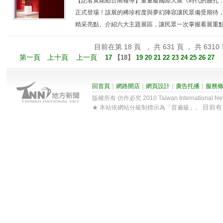
【記者黃緒勳台南報導】重量級國際大展《時代的臉孔：從
正式登場！該展的稀珍程度與夢幻陣容讓民眾備受期待
精采亮點、介紹六大主題展區，讓民眾一次掌握看展重點。 
目前在第 18 頁 ， 共 631 頁 ， 共 6310
第一頁
上十頁
上一頁
17
【
18
】
19
20
21
22
23
24
25
26
27
回首頁
｜
網路開店
｜
網頁設計
｜
廣告托播
｜
服務
版權所有 仿作必究 2010 Taiwan International Net Co
目前
★ 本站依網站分級制標示為「普遍級」。