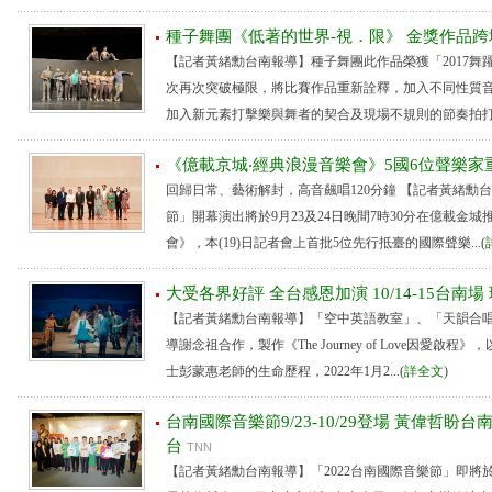
種子舞團《低著的世界-視．限》 金獎作品跨
【記者黃緒勳台南報導】種子舞團此作品榮獲「2017舞
次再次突破極限，將比賽作品重新詮釋，加入不同性質音
加入新元素打擊樂與舞者的契合及現場不規則的節奏拍打；小
《億載京城‧經典浪漫音樂會》5國6位聲樂家
回歸日常、藝術解封，高音飆唱120分鐘 【記者黃緒勳台
節」開幕演出將於9月23及24日晚間7時30分在億載金
會》，本(19)日記者會上首批5位先行抵臺的國際聲樂...(
大受各界好評 全台感恩加演 10/14-15台南
【記者黃緒勳台南報導】「空中英語教室」、「天韻合
導謝念祖合作，製作《The Journey of Love因愛啟
士彭蒙惠老師的生命歷程，2022年1月2...(
詳全文
)
台南國際音樂節9/23-10/29登場 黃偉哲
台
TNN
【記者黃緒勳台南報導】「2022台南國際音樂節」即將於9/