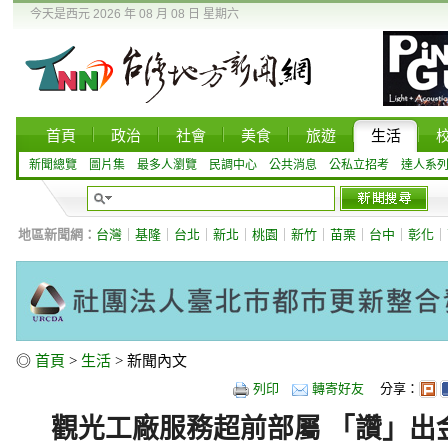
今天是西元 2026 年 08 月 08 日 星期六
首頁
政治
社會
美食
旅遊
生活
新聞總覽
圖片集
最多人瀏覽
民調中心
公共消息
公私立招考
達人系
地區新聞網：
台灣
｜
基隆
｜
台北
｜
新北
｜
桃園
｜
新竹
｜
苗栗
｜
台中
｜
彰化
｜
◎
首頁
>
生活
> 新聞內文
列印
轉寄好友
分享：
觀光工廠服務超前部屬 「讚」出