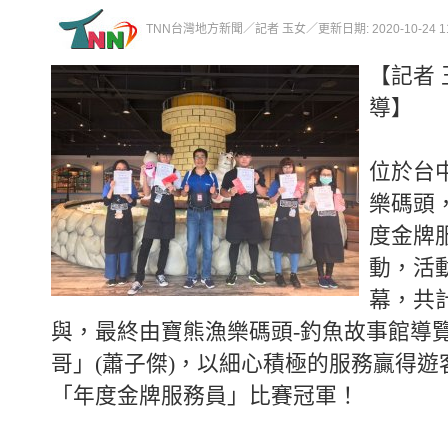
TNN台灣地方新聞／記者 玉女／更新日期: 2020-10-24 11:
【記者 
導】
位於台
樂碼頭
度金牌
動，活
幕，共計
與，最終由寶熊漁樂碼頭-釣魚故事館導
哥」(蕭子傑)，以細心積極的服務贏得遊
「年度金牌服務員」比賽冠軍！