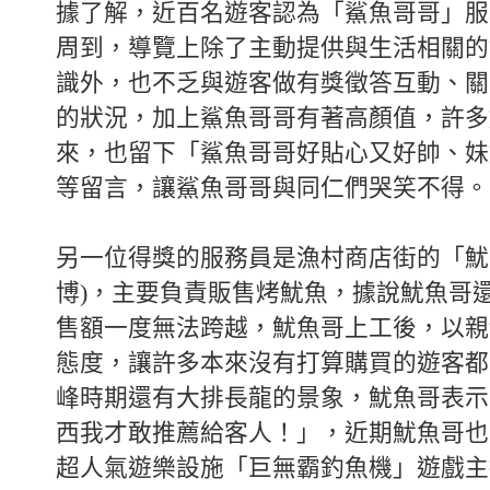
據了解，近百名遊客認為「鯊魚哥哥」服
周到，導覽上除了主動提供與生活相關的
識外，也不乏與遊客做有獎徵答互動、關
的狀況，加上鯊魚哥哥有著高顏值，許多
來，也留下「鯊魚哥哥好貼心又好帥、妹
等留言，讓鯊魚哥哥與同仁們哭笑不得。
另一位得獎的服務員是漁村商店街的「魷
博)，主要負責販售烤魷魚，據說魷魚哥
售額一度無法跨越，魷魚哥上工後，以親
態度，讓許多本來沒有打算購買的遊客都
峰時期還有大排長龍的景象，魷魚哥表示
西我才敢推薦給客人！」，近期魷魚哥也
超人氣遊樂設施「巨無霸釣魚機」遊戲主