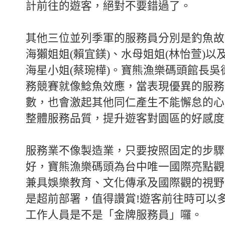
計前往的遊客，絕對不要錯過了。
其他三位並列季軍的服務員分別是釣魚故
海獺姐姐(賴宜鎂)、水母姐姐(林怡萱)以
海星小姐(蔡琬樺)。寶熊漁樂碼頭館長吳
務競賽就像鯰魚效應，當表現優異的服務
數，也會激起其他同仁產生不能懈怠的心
整體服務品質，提升遊客對園區的好感度
服務業不像製造業，只要按照固定的步驟
好，寶熊漁樂碼頭為台中唯一國際亮點觀
兼具娛樂教育、文化傳承及國際觀的視野
是超前部署，值得讚賞!遊客前往時可以
工作人員是不是「金牌服務員」囉。