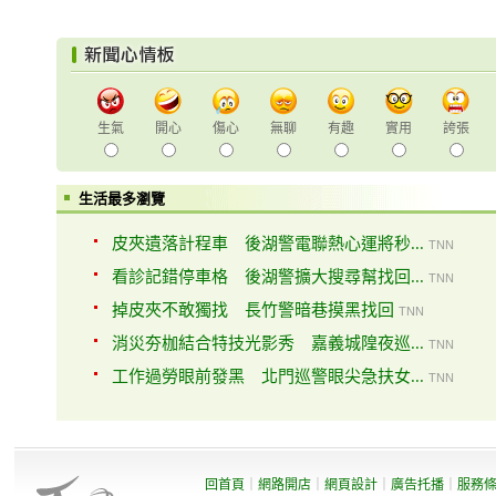
生氣
開心
傷心
無聊
有趣
實用
誇張
生活最多瀏覽
皮夾遺落計程車 後湖警電聯熱心運將秒...
TNN
看診記錯停車格 後湖警擴大搜尋幫找回...
TNN
掉皮夾不敢獨找 長竹警暗巷摸黑找回
TNN
消災夯枷結合特技光影秀 嘉義城隍夜巡...
TNN
工作過勞眼前發黑 北門巡警眼尖急扶女...
TNN
回首頁
｜
網路開店
｜
網頁設計
｜
廣告托播
｜
服務