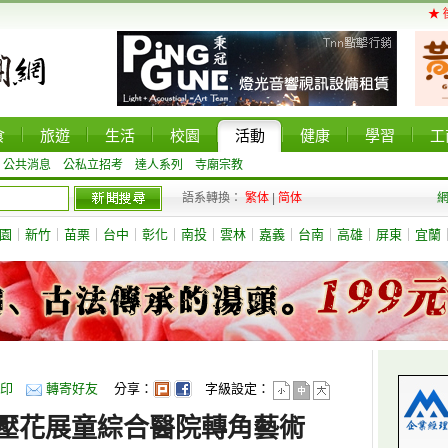
★ 
食
旅遊
生活
校園
活動
健康
學習
工
公共消息
公私立招考
達人系列
寺廟宗教
語系轉換：
繁体
|
简体
園
｜
新竹
｜
苗栗
｜
台中
｜
彰化
｜
南投
｜
雲林
｜
嘉義
｜
台南
｜
高雄
｜
屏東
｜
宜蘭
印
轉寄好友
分享：
字級設定：
壓花展童綜合醫院轉角藝術