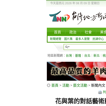
今天是西元 2026 年 08 月 09 日 星期日
首頁
政治
社會
美
新聞總覽
圖片集
最多人瀏覽
民調中心
地區新聞網：
台灣
｜
基隆
｜
台北
｜
新北
｜
桃
◎
首頁
>
活動
>
藝文活動
> 新聞內文
列
花與葉的對話藝術