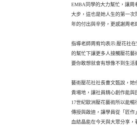
EMBA同學的大力幫忙，讓
大步，這也是她人生的第一次
年的付出與辛勞，更感謝周老
指導老師周宥均表示:壓花社在
的幫忙下讓更多人接觸壓花藝
要你敢想就會有想像不到生活
藝術壓花社社長曹文甄說，她
貴場地，讓社員精心創作能與
17世紀歐洲壓花藝術所以能
傳授與啟迪，讓學員從「匠作
血結晶能在今天與大眾分享，