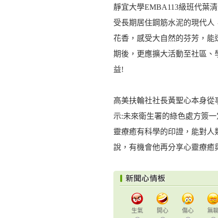
靜宜大學EMBA113級班代
受長期居住鋼筋水泥的現代人
花香，感受大自然的芬芳，能
期後，更應擴大活動至社區、
益!
高美扶輪社社長黃聖心本身從
示:未來衛生署的綠色處方簽
靈療癒有科學的印證，能對人
說，有機會他再分享心靈療癒
生氣
開心
傷心
無