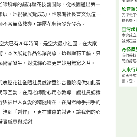
度 誠信 
周老師領導的超群壓花技藝團隊，從校園邁出第一
欣普羅
策展，她祝福展覽成功，也感謝社長曹文甄這一
光學電子
攝影機、
師不吝無私教導，讓壓花藝術發光發亮。
臺灣超
本會成立
發展超音
空大已有20年時間，是空大最小社團，在大家
奇怪屋
術，本次展覽作品包羅萬象，透過壓花工藝，只
我們秉持
簡約舒適
藝術品誕生，對洗滌心靈更是妙用無窮之益。
大來行
銷售各式
爾卡登、
代表壓花社全體社員感謝童綜合醫院提供如此寶
民眾互動，在周老師耐心用心教導，讓社員認識
暢行與被世人喜愛的精隨所在，在周老師手把手的
」進到「創作」，更在雅惠的媒合，讓我們的心
著實感恩與感謝!