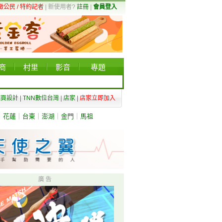
徵公民 / 特約記者
| 新使用者?
註冊
|
會員登入
商
村里
影音
專題
網頁設計
|
TNN數位台灣
|
店家
|
店家立即加入
｜
花蓮
｜
台東
｜
澎湖
｜
金門
｜
馬祖
廣 告