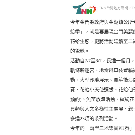
TNN台灣地方新聞／Tnn新
今年金門縣政府與金湖鎮公所合
蛤季」，就是要展現金門美麗
花蛤生態，更將活動延續至二
的驚艷。
活動自7/7至8/7，長達一個
軌條砦迷宮、地雷風車裝置藝
動、大型沙雕展示、風箏衝浪
賽、花蛤小天使選拔、花蛤仙
預約)、魚苗放流活動、繽紛
貝類與人文多樣性主題展、親
多達23項的系列活動。
今年的「兩岸三地樂團PK賽