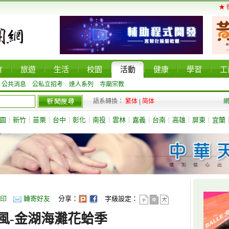
★ 
食
旅遊
生活
校園
活動
健康
學習
工
公共消息
公私立招考
達人系列
寺廟宗教
語系轉換：
繁体
|
简体
園
｜
新竹
｜
苗栗
｜
台中
｜
彰化
｜
南投
｜
雲林
｜
嘉義
｜
台南
｜
高雄
｜
屏東
｜
宜蘭
印
轉寄好友
分享：
字級設定：
洋風-金湖海灘花蛤季