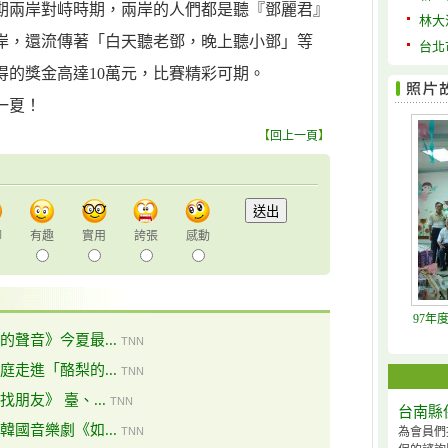
期兩岸對峙時期，兩岸的人們都是聽『鄧麗君』
林大
岸，還流傳著「白天聽老鄧，晚上聽小鄧」等
台北
得的獎金高達10萬元，比賽精彩可期。
一夏！
【
回上一頁
】
聊
有趣
實用
誇張
感動
97年
聲音》今夏最...
TNN
走進「酪梨的...
TNN
朋友》 臺、...
TNN
台南縣
國音樂劇《如...
TNN
為會員們