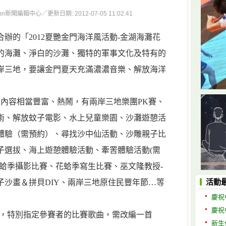
聞編輯中心／更新日期: 2012-07-05 11:02:41
辦的「2012夏艷金門海洋風活動-金湖海灘花
的海灘、淨白的沙灘、獨特的軍事文化及特有的
岸三地，要讓金門夏天充滿濃濃音樂、解放海洋
月，內容相當豐富、熱鬧，有兩岸三地樂團PK賽、
術、解放蚊子電影、水上兒童樂園、沙灘遊憩活
體驗（需預約）、尋找沙中仙活動、沙雕親子比
子選拔、海上遊憩體驗活動、牽罟體驗活動(需
花蛤季攝影比賽、花蛤季寫生比賽、巫文隆教授-
子沙畫＆拼貝DIY、兩岸三地原住民豐年節…等
活動
慶祝
慶祝
」，特別指定參賽者的比賽歌曲，需改編一首
新生