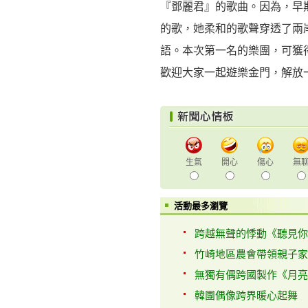
『鄧麗君』的歌曲。因為，早
的歌，她柔和的歌聲穿透了兩
語。本次第一名的樂團，可獲
歡迎大家一起遊樂金門，解放
生氣
開心
傷心
無
活動最多瀏覽
跨越無聲的悸動《聽見你的
竹崎地區農會帶領親子家庭
無獨有偶跨國製作《月亮找
韓團偶像跨界暖心起舞 韓