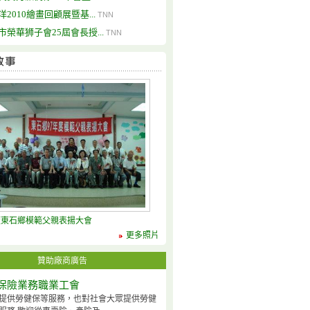
洋2010繪畫回顧展暨基...
TNN
市榮華狮子會25屆會長授...
TNN
度東石鄉模範父親表揚大會
更多照片
贊助廠商廣告
保險業務職業工會
提供勞健保等服務，也對社會大眾提供勞健