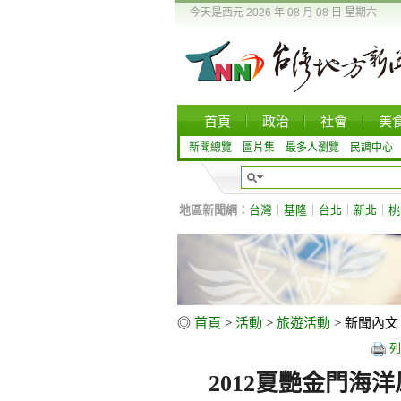
今天是西元 2026 年 08 月 08 日 星期六
首頁
政治
社會
美
新聞總覽
圖片集
最多人瀏覽
民調中心
地區新聞網：
台灣
｜
基隆
｜
台北
｜
新北
｜
桃
◎
首頁
>
活動
>
旅遊活動
> 新聞內文
列
2012夏艷金門海