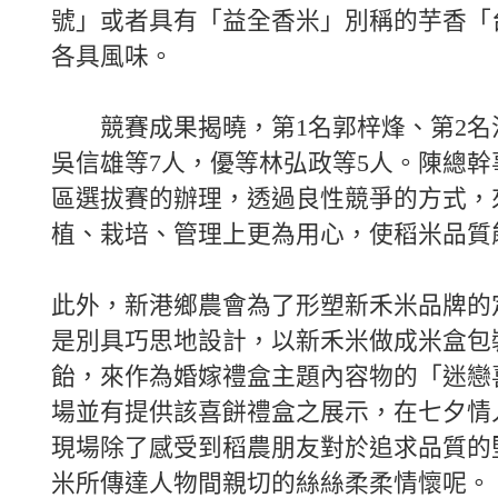
號」或者具有「益全香米」別稱的芋香「台
各具風味。
競賽成果揭曉，第1名郭梓烽、第2名
吳信雄等7人，優等林弘政等5人。陳總幹
區選拔賽的辦理，透過良性競爭的方式，
植、栽培、管理上更為用心，使稻米品質
此外，新港鄉農會為了形塑新禾米品牌的
是別具巧思地設計，以新禾米做成米盒包
飴，來作為婚嫁禮盒主題內容物的「迷戀
場並有提供該喜餅禮盒之展示，在七夕情
現場除了感受到稻農朋友對於追求品質的
米所傳達人物間親切的絲絲柔柔情懷呢。