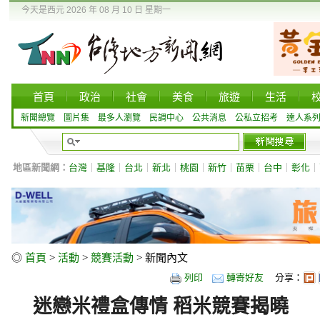
今天是西元 2026 年 08 月 10 日 星期一
首頁
政治
社會
美食
旅遊
生活
新聞總覽
圖片集
最多人瀏覽
民調中心
公共消息
公私立招考
達人系
地區新聞網：
台灣
｜
基隆
｜
台北
｜
新北
｜
桃園
｜
新竹
｜
苗栗
｜
台中
｜
彰化
｜
◎
首頁
>
活動
>
競賽活動
> 新聞內文
列印
轉寄好友
分享：
迷戀米禮盒傳情 稻米競賽揭曉