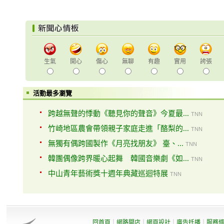
生氣
開心
傷心
無聊
有趣
實用
誇張
活動最多瀏覽
跨越無聲的悸動《聽見你的聲音》今夏最...
TNN
竹崎地區農會帶領親子家庭走進「酪梨的...
TNN
無獨有偶跨國製作《月亮找朋友》 臺、...
TNN
韓團偶像跨界暖心起舞 韓國音樂劇《如...
TNN
中山青年藝術獎十週年典藏巡迴特展
TNN
回首頁
｜
網路開店
｜
網頁設計
｜
廣告托播
｜
服務