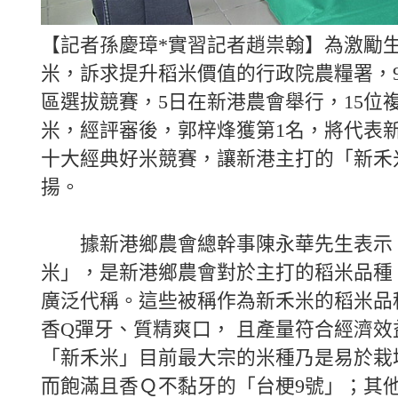
【記者孫慶璋*實習記者趙祟翰】為激勵
米，訴求提升稻米價值的行政院農糧署，9
區選拔競賽，5日在新港農會舉行，15位
米，經評審後，郭梓烽獲第1名，將代表
十大經典好米競賽，讓新港主打的「新禾
揚。
據新港鄉農會總幹事陳永華先生表示
米」，是新港鄉農會對於主打的稻米品種
廣泛代稱。這些被稱作為新禾米的稻米品
香Q彈牙、質精爽口， 且產量符合經濟效
「新禾米」目前最大宗的米種乃是易於栽
而飽滿且香Ｑ不黏牙的「台梗9號」；其他