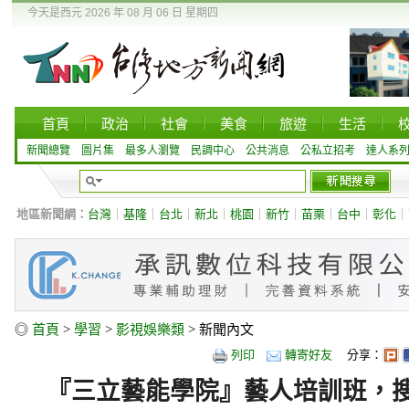
今天是西元 2026 年 08 月 06 日 星期四
首頁
政治
社會
美食
旅遊
生活
新聞總覽
圖片集
最多人瀏覽
民調中心
公共消息
公私立招考
達人系
地區新聞網：
台灣
｜
基隆
｜
台北
｜
新北
｜
桃園
｜
新竹
｜
苗栗
｜
台中
｜
彰化
｜
◎
首頁
>
學習
>
影視娛樂類
> 新聞內文
列印
轉寄好友
分享：
『三立藝能學院』藝人培訓班，