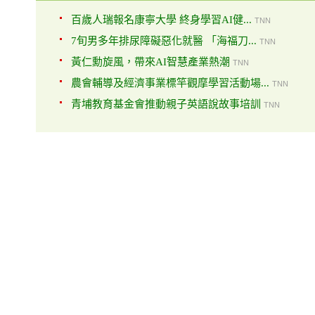
百歲人瑞報名康寧大學 終身學習AI健...
TNN
7旬男多年排尿障礙惡化就醫 「海福刀...
TNN
黃仁勳旋風，帶來AI智慧產業熱潮
TNN
農會輔導及經濟事業標竿觀摩學習活動場...
TNN
青埔教育基金會推動親子英語說故事培訓
TNN