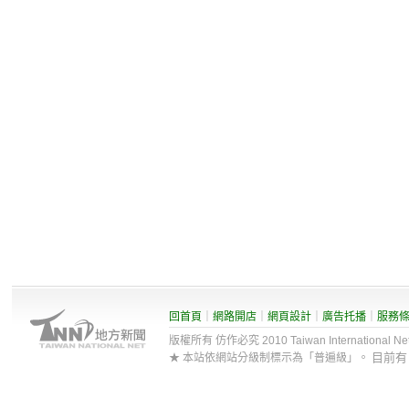
回首頁
｜
網路開店
｜
網頁設計
｜
廣告托播
｜
服務
版權所有 仿作必究 2010 Taiwan International Net Co
目前
★ 本站依網站分級制標示為「普遍級」。