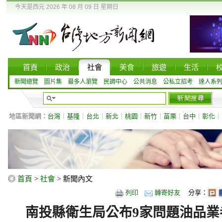
今天是西元 2026 年 08 月 09 日 星期日
首頁
政治
社會
美食
旅遊
生活
新聞總覽
圖片集
最多人瀏覽
民調中心
公共消息
公私立招考
達人系
地區新聞網：
台灣
｜
基隆
｜
台北
｜
新北
｜
桃園
｜
新竹
｜
苗栗
｜
台中
｜
彰化
｜
◎
首頁
>
社會
> 新聞內文
列印
轉寄好友
分享：
南投縣衛生局公布9家問題油品業