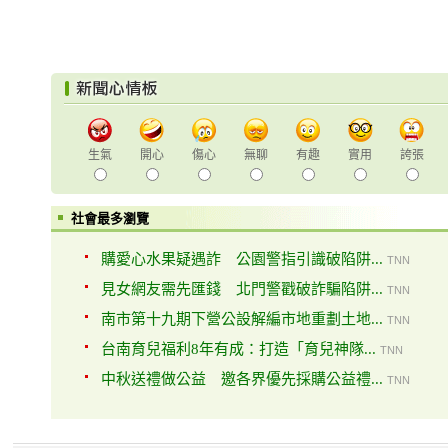
生氣
開心
傷心
無聊
有趣
實用
誇張
社會最多瀏覽
購愛心水果疑遇詐 公園警指引識破陷阱...
TNN
見女網友需先匯錢 北門警戳破詐騙陷阱...
TNN
南市第十九期下營公設解編市地重劃土地...
TNN
台南育兒福利8年有成：打造「育兒神隊...
TNN
中秋送禮做公益 邀各界優先採購公益禮...
TNN