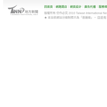
回首頁
｜
網路開店
｜
網頁設計
｜
廣告托播
｜
服務
版權所有 仿作必究 2010 Taiwan International Net Co
目前
★ 本站依網站分級制標示為「普遍級」。