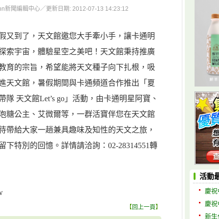
聞編輯中心／更新日期: 2012-07-13 14:23:12
假又到了，天文館邀您大手牽小手，讓卡通明
探索宇宙，體驗星空之美吧！天文館秉持推廣
教育的宗旨，希望能將天文種子向下扎根，吸
進天文館，暑假期間與卡通頻道合作推出「夏
隊 天文館Let’s go」活動，由卡通明星阿寶、
泡糖公主、艾微爾等，一群活寶伴您在天文館
待帶給大家一趟兼具趣味及知性的天文之旅，
下特別的回憶。詳情請洽詢：02-28314551轉
活動
慶祝
w
慶祝
【
回上一頁
】
新生