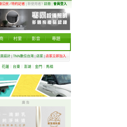
徵公民 / 特約記者
| 新使用者?
註冊
|
會員登入
商
村里
影音
專題
網頁設計
|
TNN數位台灣
|
店家
|
店家立即加入
｜
花蓮
｜
台東
｜
澎湖
｜
金門
｜
馬祖
廣 告