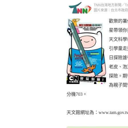
TNN台灣地方新聞／Tnn新
圖片來源：台北市政府
歡樂的暑
星帶領你
天文科學
引學童走
日探險誰帶
老皮、泡
探險。期
為親子間留
分機703。
天文館網址為：www.tam.gov.t