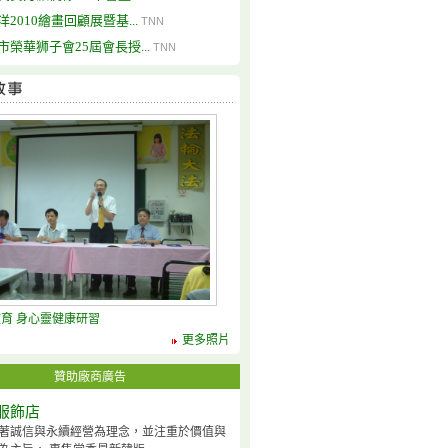
洋2010繪畫回顧展暨基...
TNN
市榮華狮子會25屆會長授...
TNN
育 身心靈健康研習
更多照片
贊助廠商廣告
服飾店
著誠信與永續經營為理念，並注重於價值與