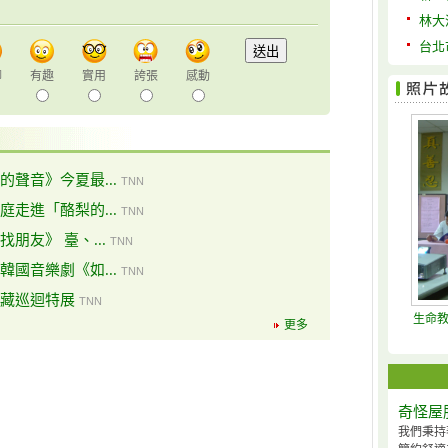
林大
台北
聊
有趣
實用
誇張
感動
聲音》今夏最...
TNN
走進「酪梨的...
TNN
朋友》 臺、...
TNN
國音樂劇《如...
TNN
藏巡迴特展
TNN
生命教
更多
奇怪屋
我們秉持