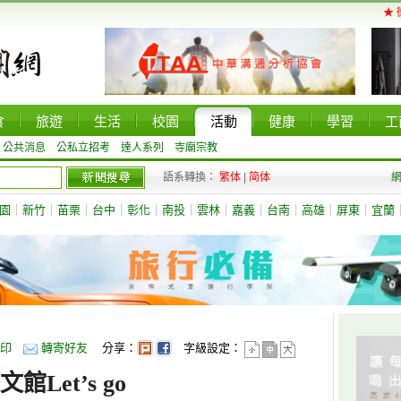
★ 
食
旅遊
生活
校園
活動
健康
學習
工
公共消息
公私立招考
達人系列
寺廟宗教
語系轉換：
繁体
|
简体
園
｜
新竹
｜
苗栗
｜
台中
｜
彰化
｜
南投
｜
雲林
｜
嘉義
｜
台南
｜
高雄
｜
屏東
｜
宜蘭
印
轉寄好友
分享：
字級設定：
Let’s go