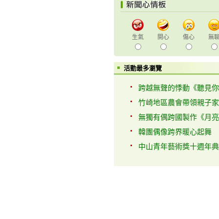
生氣
開心
傷心
無
活動最多瀏覽
跨越無聲的悸動《聽見你的
竹崎地區農會帶領親子家庭
無獨有偶跨國製作《月亮找
韓團偶像跨界暖心起舞 韓
中山青年藝術獎十週年典