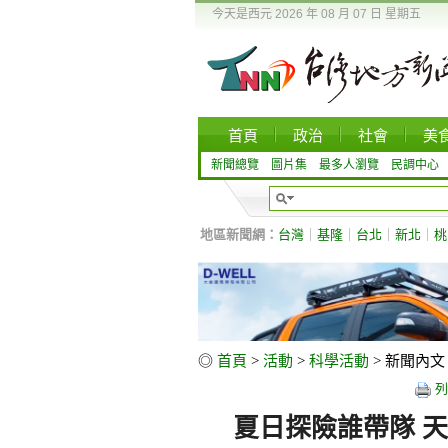
今天是西元 2026 年 08 月 07 日 星期五
首頁
政治
社會
美
新聞總覽
圖片集
最多人瀏覽
民調中心
地區新聞網：
台灣
｜
基隆
｜
台北
｜
新北
｜
桃
◎
首頁
>
活動
>
科學活動
> 新聞內文
列
夏日探險誰帶隊 天文館