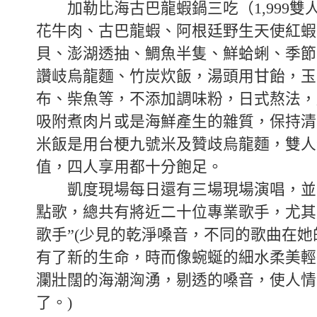
加勒比海古巴龍蝦鍋三吃（1,999雙人
花牛肉、古巴龍蝦、阿根廷野生天使紅蝦
貝、澎湖透抽、鯛魚半隻、鮮蛤蜊、季節
讚岐烏龍麵、竹炭炊飯，湯頭用甘飴，玉
布、柴魚等，不添加調味粉，日式熬法，
吸附煮肉片或是海鮮產生的雜質，保持清
米飯是用台梗九號米及贊歧烏龍麵，雙人
值，四人享用都十分飽足。
凱度現場每日還有三場現場演唱，並
點歌，總共有將近二十位專業歌手，尤其
歌手”(少見的乾淨嗓音，不同的歌曲在
有了新的生命，時而像蜿蜒的細水柔美輕
瀾壯闊的海潮洶湧，剔透的嗓音，使人情
了。)