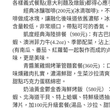
各樣義式餐點(意大利麵及燉飯)都得心應
經典冰釀咖啡(200元)(冰滴咖啡):，
啡做成冰塊，讓融化後味道依舊濃郁，冰
含量較低，非常順口，帶點可可的香氣。
凱度經典海陸排餐（980元)：有古巴
蝦、澳洲菲力牛(4.2oz)、季節配菜，沾
(有南瓜、番茄、紅蘿蔔一起製作而成的)
味，更是美味。
青醬薰雞焗烤筆管麵套餐(360元) ：
味燻雞肉扎實，濃湯鮮甜，生菜沙拉清爽
甜點巧克力蛋糕綿密。
奶油黃金鬱金香海鮮烤飯（580元）
蝦、北海道干貝、特上蛤蠣、特鮮級透抽
薄片，加100元升級套餐(湯品、沙拉、甜