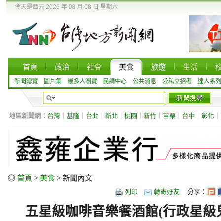
今天是西元 2026 年 08 月 08 日 星期六
首頁
政治
社會
美食
旅遊
生活
新聞總覽
圖片集
最多人瀏覽
民調中心
公共消息
公私立招考
達人系
地區新聞網：
台灣
｜
基隆
｜
台北
｜
新北
｜
桃園
｜
新竹
｜
苗栗
｜
台中
｜
彰化
｜
◎
首頁
>
美食
> 新聞內文
列印
轉寄好友
分享：
五星級咖啡音樂餐酒館(行政星級