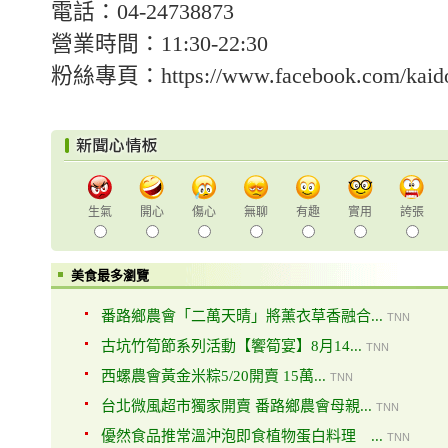
電話：04-24738873
營業時間：11:30-22:30
粉絲專頁：https://www.facebook.com/kaido
生氣
開心
傷心
無聊
有趣
實用
誇張
美食最多瀏覽
番路鄉農會「二萬天晴」將薰衣草香融合...
TNN
古坑竹筍節系列活動【饗筍宴】8月14...
TNN
西螺農會黃金米粽5/20開賣 15萬...
TNN
台北微風超市獨家開賣 番路鄉農會母親...
TNN
優然食品推常溫沖泡即食植物蛋白料理 ...
TNN