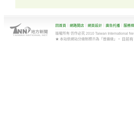
回首頁
｜
網路開店
｜
網頁設計
｜
廣告托播
｜
服務
版權所有 仿作必究 2010 Taiwan International Net Co
目前
★ 本站依網站分級制標示為「普遍級」。