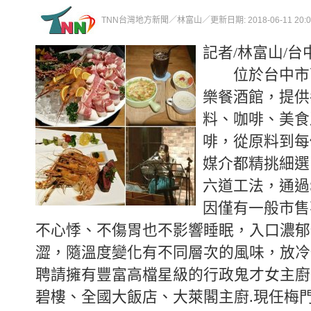
TNN台灣地方新聞／林富山／更新日期: 2018-06-11 20:00
記者/林富山/
位於台中市西
樂餐酒館，提供
料、咖啡、美食
啡，從原料到每
媒介都精挑細選
六道工法，通過
因僅有一般市售不
不心悸、不傷胃也不影響睡眠，入口濃郁
澀，隨溫度變化有不同層次的風味，放冷
聘請擁有豐富高檔星級的行政鬼才女主廚”K
碧樓、全國大飯店、大萊閣主廚.現任梅門